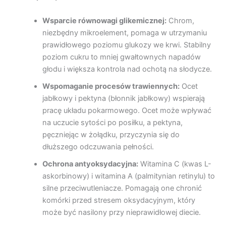
Wsparcie równowagi glikemicznej:
Chrom,
niezbędny mikroelement, pomaga w utrzymaniu
prawidłowego poziomu glukozy we krwi. Stabilny
poziom cukru to mniej gwałtownych napadów
głodu i większa kontrola nad ochotą na słodycze.
Wspomaganie procesów trawiennych:
Ocet
jabłkowy i pektyna (błonnik jabłkowy) wspierają
pracę układu pokarmowego. Ocet może wpływać
na uczucie sytości po posiłku, a pektyna,
pęczniejąc w żołądku, przyczynia się do
dłuższego odczuwania pełności.
Ochrona antyoksydacyjna:
Witamina C (kwas L-
askorbinowy) i witamina A (palmitynian retinylu) to
silne przeciwutleniacze. Pomagają one chronić
komórki przed stresem oksydacyjnym, który
może być nasilony przy nieprawidłowej diecie.