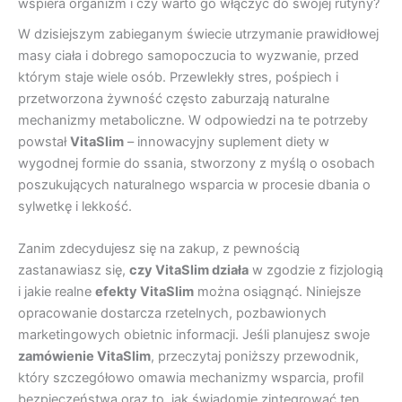
wspiera organizm i czy warto go włączyć do swojej rutyny?
W dzisiejszym zabieganym świecie utrzymanie prawidłowej
masy ciała i dobrego samopoczucia to wyzwanie, przed
którym staje wiele osób. Przewlekły stres, pośpiech i
przetworzona żywność często zaburzają naturalne
mechanizmy metaboliczne. W odpowiedzi na te potrzeby
powstał
VitaSlim
– innowacyjny suplement diety w
wygodnej formie do ssania, stworzony z myślą o osobach
poszukujących naturalnego wsparcia w procesie dbania o
sylwetkę i lekkość.
Zanim zdecydujesz się na zakup, z pewnością
zastanawiasz się,
czy VitaSlim działa
w zgodzie z fizjologią
i jakie realne
efekty VitaSlim
można osiągnąć. Niniejsze
opracowanie dostarcza rzetelnych, pozbawionych
marketingowych obietnic informacji. Jeśli planujesz swoje
zamówienie VitaSlim
, przeczytaj poniższy przewodnik,
który szczegółowo omawia mechanizmy wsparcia, profil
bezpieczeństwa oraz to, jak świadomie zintegrować ten