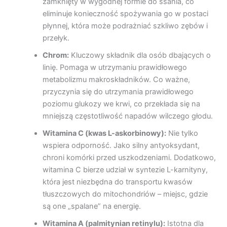
zamknięty w wygodnej formie do ssania, co
eliminuje konieczność spożywania go w postaci
płynnej, która może podrażniać szkliwo zębów i
przełyk.
Chrom:
Kluczowy składnik dla osób dbających o
linię. Pomaga w utrzymaniu prawidłowego
metabolizmu makroskładników. Co ważne,
przyczynia się do utrzymania prawidłowego
poziomu glukozy we krwi, co przekłada się na
mniejszą częstotliwość napadów wilczego głodu.
Witamina C (kwas L-askorbinowy):
Nie tylko
wspiera odporność. Jako silny antyoksydant,
chroni komórki przed uszkodzeniami. Dodatkowo,
witamina C bierze udział w syntezie L-karnityny,
która jest niezbędna do transportu kwasów
tłuszczowych do mitochondriów – miejsc, gdzie
są one „spalane” na energię.
Witamina A (palmitynian retinylu):
Istotna dla