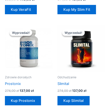
Kup VeraFit
Kup My Slim Fit
Pierwotna
Aktualna
Pierwotna
Aktualna
cena
cena
cena
cena
Wyprzedaż!
Wyprzedaż!
Wyprzedaż!
Wyprzedaż!
wynosiła:
wynosi:
wynosiła:
wynosi:
274,00 zł.
137,00 zł.
274,00 zł.
137,00 zł.
Zdrowie dorosłych
Odchudzanie
Prostonix
Slimital
274,00
zł
137,00
zł
274,00
zł
137,00
zł
Kup Prostonix
Kup Slimital