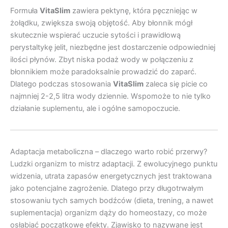
Formuła
VitaSlim
zawiera pektynę, która pęczniejąc w
żołądku, zwiększa swoją objętość. Aby błonnik mógł
skutecznie wspierać uczucie sytości i prawidłową
perystaltykę jelit, niezbędne jest dostarczenie odpowiedniej
ilości płynów. Zbyt niska podaż wody w połączeniu z
błonnikiem może paradoksalnie prowadzić do zaparć.
Dlatego podczas stosowania
VitaSlim
zaleca się picie co
najmniej 2-2,5 litra wody dziennie. Wspomoże to nie tylko
działanie suplementu, ale i ogólne samopoczucie.
Adaptacja metaboliczna – dlaczego warto robić przerwy?
Ludzki organizm to mistrz adaptacji. Z ewolucyjnego punktu
widzenia, utrata zapasów energetycznych jest traktowana
jako potencjalne zagrożenie. Dlatego przy długotrwałym
stosowaniu tych samych bodźców (dieta, trening, a nawet
suplementacja) organizm dąży do homeostazy, co może
osłabiać początkowe efekty. Zjawisko to nazywane jest