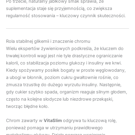
Po trzecie, naturalny jabłkowy smak sprawia, że
suplementacja staje się przyjemnością, co zwiększa
regularność stosowania – kluczowy czynnik skuteczności.
Rola stabilnej glikemii i znaczenie chromu
Wielu ekspertów żywieniowych podkreśla, że kluczem do
trwałej kontroli wagi jest nie tyle drastyczne ograniczanie
kalorii, co stabilizacja poziomu glukozy i insuliny we krwi.
Kiedy spożywamy posiłek bogaty w proste węglowodany,
a ubogi w błonnik, poziom cukru gwałtownie rośnie, co
zmusza trzustkę do dużego wyrzutu insuliny. Następnie,
gdy cukier szybko spada, organizm reaguje silnym głodem,
często na kolejne słodycze lub niezdrowe przekąski,
tworząc błędne koło.
Chrom zawarty w
VitaSlim
odgrywa tu kluczową rolę,
ponieważ pomaga w utrzymaniu prawidłowego