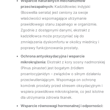
Wsparcie naturalnych mechanizmów
przeciwzapalnych:
Kadzidłowiec indyjski
(Boswellia serrata) jest ceniony za swoje
właściwości wspomagające utrzymanie
prawidłowego stanu zapalnego w organizmie.
Zgodnie z dostępnymi danymi, ekstrakt z
kadzidłowca może przyczyniać się do
zmniejszenia dyskomfortu w okolicy miednicy i
poprawy funkcjonowania prostaty.
Ochrona antyoksydacyjna i wsparcie
mikrokrążenia:
Ekstrakt z kory sosny nadmorskiej
(Pinus pinaster) jest bogatym źródłem
proantocyjanidyn – związków o silnym działaniu
przeciwutleniającym. Wspomaga on ochronę
komórek prostaty przed stresem oksydacyjnym i
wspiera prawidłowe mikrokrążenie, co jest istotne
dla utrzymania zdrowia tkanek.
Wsparcie równowagi hormonalnej i odporności: