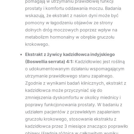
pomagają w utrzymaniu prawidłowej funkcji
prostaty i komfortu oddawania moczu. Badania
wskazują, że ekstrakt z nasion dyni może być
pomocny w łagodzeniu objawów ze strony
dolnych dróg moczowych poprzez wpływ na
metabolizm hormonalny w obrębie gruczołu
krokowego.
Ekstrakt z żywicy kadzidłowca indyjskiego
(Boswellia serrata) 4:1:
Kadzidłowiec jest rośliną
o udokumentowanym działaniu wspomagającym
utrzymanie prawidłowego stanu zapalnego.
Zgodnie z wynikami badań klinicznych, ekstrakt z
kadzidłowca może przyczyniać się do
zmniejszenia dyskomfortu w okolicy miednicy i
poprawy funkcjonowania prostaty. W badaniu z
udziałem pacjentów z przewlekłym zapaleniem
gruczołu krokowego, stosowanie ekstraktu z
kadzidłowca przez 3 miesiące znacząco poprawiło
objawy (średnia różnica w całkowitym wyniku