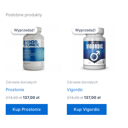
Podobne produkty
Pierwotna
Aktualna
Pierwotna
Aktualna
cena
cena
cena
cena
Wyprzedaż!
Wyprzedaż!
Wyprzedaż!
Wyprzedaż!
wynosiła:
wynosi:
wynosiła:
wynosi:
274,00 zł.
137,00 zł.
274,00 zł.
137,00 zł.
Zdrowie dorosłych
Zdrowie dorosłych
Prostonix
Vigordic
274,00
zł
137,00
zł
274,00
zł
137,00
zł
Kup Prostonix
Kup Vigordic