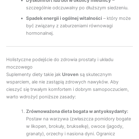
Dyskomfort lub ból w okolicy miednicy
–
szczególnie odczuwalny po dłuższym siedzeniu.
Spadek energii i ogólnej witalności
– który może
być związany z zaburzeniami równowagi
hormonalnej.
Holistyczne podejście do zdrowia prostaty i układu
moczowego
Suplementy diety takie jak
Uroven
są skutecznym
wsparciem, ale nie zastąpią zdrowych nawyków. Aby
cieszyć się trwałym komfortem i dobrym samopoczuciem,
warto wdrożyć poniższe zasady:
Zrównoważona dieta bogata w antyoksydanty:
Postaw na warzywa (zwłaszcza pomidory bogate
w likopen, brokuły, brukselkę), owoce (jagody,
granaty), orzechy i nasiona dyni. Ogranicz