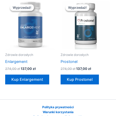
Pierwotna
Aktualna
Pierwotna
Aktualna
cena
cena
cena
cena
Wyprzedaż!
Wyprzedaż!
Wyprzedaż!
Wyprzedaż!
wynosiła:
wynosi:
wynosiła:
wynosi:
274,00 zł.
137,00 zł.
274,00 zł.
137,00 zł.
Zdrowie dorosłych
Zdrowie dorosłych
Enlargement
Prostonel
274,00
zł
137,00
zł
274,00
zł
137,00
zł
Kup Enlargement
Kup Prostonel
Polityka prywatności
Warunki korzystania