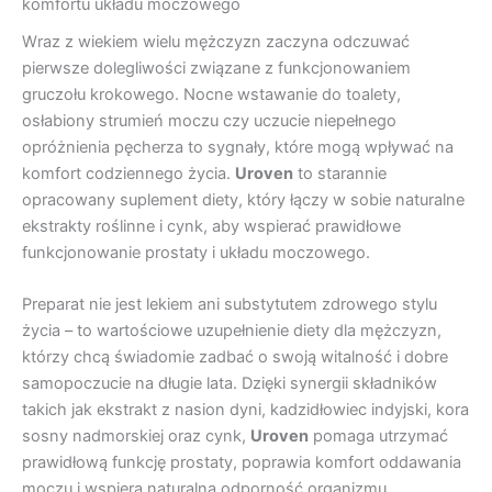
komfortu układu moczowego
Wraz z wiekiem wielu mężczyzn zaczyna odczuwać
pierwsze dolegliwości związane z funkcjonowaniem
gruczołu krokowego. Nocne wstawanie do toalety,
osłabiony strumień moczu czy uczucie niepełnego
opróżnienia pęcherza to sygnały, które mogą wpływać na
komfort codziennego życia.
Uroven
to starannie
opracowany suplement diety, który łączy w sobie naturalne
ekstrakty roślinne i cynk, aby wspierać prawidłowe
funkcjonowanie prostaty i układu moczowego.
Preparat nie jest lekiem ani substytutem zdrowego stylu
życia – to wartościowe uzupełnienie diety dla mężczyzn,
którzy chcą świadomie zadbać o swoją witalność i dobre
samopoczucie na długie lata. Dzięki synergii składników
takich jak ekstrakt z nasion dyni, kadzidłowiec indyjski, kora
sosny nadmorskiej oraz cynk,
Uroven
pomaga utrzymać
prawidłową funkcję prostaty, poprawia komfort oddawania
moczu i wspiera naturalną odporność organizmu.