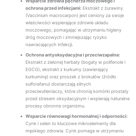
Wsparcie zdrowia pęcherza moczowego i
ochrona przed infekcjami:
Ekstrakt z żurawiny
(Vaccinium macrocarpon) jest ceniony za swoje
właściwości wspierające zdrowie układu
moczowego, pomagając w utrzymaniu higieny
dróg moczowych i zmniejszając ryzyko
nawracających infekcji.
Ochrona antyoksydacyjna i przeciwzapalna:
Ekstrakt z zielonej herbaty (bogaty w polifenole i
EGCG), ekstrakt z kurkumy (zawierający
kurkuminę) oraz proszek z brokułów (źródło
sulforafanu) dostarczają silnych
przeciwutleniaczy, które chronią komórki prostaty
przed stresem oksydacyjnym i wspierają naturalne
procesy obronne organizmu.
Wsparcie równowagi hormonalnej i odporności:
Cynk i selen to kluczowe mikroelementy dla
męskiego zdrowia. Cynk pomaga w utrzymaniu