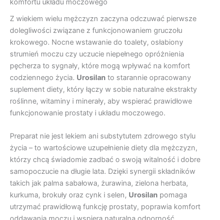
komfortu układu moczowego
Z wiekiem wielu mężczyzn zaczyna odczuwać pierwsze
dolegliwości związane z funkcjonowaniem gruczołu
krokowego. Nocne wstawanie do toalety, osłabiony
strumień moczu czy uczucie niepełnego opróżnienia
pęcherza to sygnały, które mogą wpływać na komfort
codziennego życia.
Urosilan
to starannie opracowany
suplement diety, który łączy w sobie naturalne ekstrakty
roślinne, witaminy i minerały, aby wspierać prawidłowe
funkcjonowanie prostaty i układu moczowego.
Preparat nie jest lekiem ani substytutem zdrowego stylu
życia – to wartościowe uzupełnienie diety dla mężczyzn,
którzy chcą świadomie zadbać o swoją witalność i dobre
samopoczucie na długie lata. Dzięki synergii składników
takich jak palma sabałowa, żurawina, zielona herbata,
kurkuma, brokuły oraz cynk i selen,
Urosilan
pomaga
utrzymać prawidłową funkcję prostaty, poprawia komfort
oddawania moczu i wspiera naturalną odporność