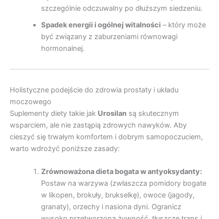
szczególnie odczuwalny po dłuższym siedzeniu.
Spadek energii i ogólnej witalności
– który może
być związany z zaburzeniami równowagi
hormonalnej.
Holistyczne podejście do zdrowia prostaty i układu
moczowego
Suplementy diety takie jak
Urosilan
są skutecznym
wsparciem, ale nie zastąpią zdrowych nawyków. Aby
cieszyć się trwałym komfortem i dobrym samopoczuciem,
warto wdrożyć poniższe zasady:
Zrównoważona dieta bogata w antyoksydanty:
Postaw na warzywa (zwłaszcza pomidory bogate
w likopen, brokuły, brukselkę), owoce (jagody,
granaty), orzechy i nasiona dyni. Ogranicz
wysoko przetworzoną żywność, tłuszcze trans i