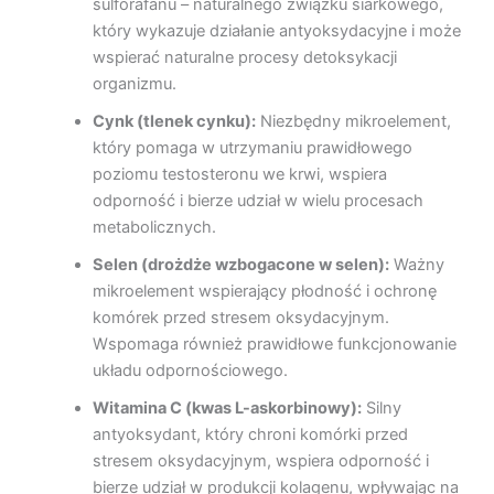
sulforafanu – naturalnego związku siarkowego,
który wykazuje działanie antyoksydacyjne i może
wspierać naturalne procesy detoksykacji
organizmu.
Cynk (tlenek cynku):
Niezbędny mikroelement,
który pomaga w utrzymaniu prawidłowego
poziomu testosteronu we krwi, wspiera
odporność i bierze udział w wielu procesach
metabolicznych.
Selen (drożdże wzbogacone w selen):
Ważny
mikroelement wspierający płodność i ochronę
komórek przed stresem oksydacyjnym.
Wspomaga również prawidłowe funkcjonowanie
układu odpornościowego.
Witamina C (kwas L-askorbinowy):
Silny
antyoksydant, który chroni komórki przed
stresem oksydacyjnym, wspiera odporność i
bierze udział w produkcji kolagenu, wpływając na