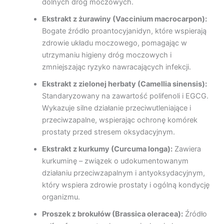
dolnych dróg moczowych.
Ekstrakt z żurawiny (Vaccinium macrocarpon):
Bogate źródło proantocyjanidyn, które wspierają
zdrowie układu moczowego, pomagając w
utrzymaniu higieny dróg moczowych i
zmniejszając ryzyko nawracających infekcji.
Ekstrakt z zielonej herbaty (Camellia sinensis):
Standaryzowany na zawartość polifenoli i EGCG.
Wykazuje silne działanie przeciwutleniające i
przeciwzapalne, wspierając ochronę komórek
prostaty przed stresem oksydacyjnym.
Ekstrakt z kurkumy (Curcuma longa):
Zawiera
kurkuminę – związek o udokumentowanym
działaniu przeciwzapalnym i antyoksydacyjnym,
który wspiera zdrowie prostaty i ogólną kondycję
organizmu.
Proszek z brokułów (Brassica oleracea):
Źródło