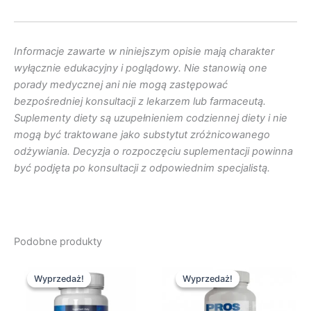
Informacje zawarte w niniejszym opisie mają charakter
wyłącznie edukacyjny i poglądowy. Nie stanowią one
porady medycznej ani nie mogą zastępować
bezpośredniej konsultacji z lekarzem lub farmaceutą.
Suplementy diety są uzupełnieniem codziennej diety i nie
mogą być traktowane jako substytut zróżnicowanego
odżywiania. Decyzja o rozpoczęciu suplementacji powinna
być podjęta po konsultacji z odpowiednim specjalistą.
Podobne produkty
Pierwotna
Aktualna
Pierwotna
Aktualna
cena
cena
cena
cena
Wyprzedaż!
Wyprzedaż!
Wyprzedaż!
Wyprzedaż!
wynosiła:
wynosi:
wynosiła:
wynosi:
274,00 zł.
137,00 zł.
274,00 zł.
137,00 zł.