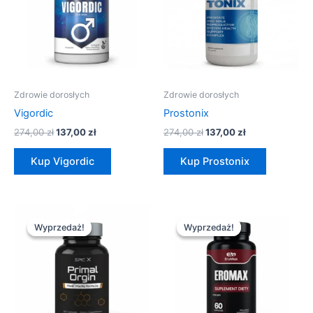
Zdrowie dorosłych
Zdrowie dorosłych
Vigordic
Prostonix
274,00
zł
137,00
zł
274,00
zł
137,00
zł
Kup Vigordic
Kup Prostonix
Pierwotna
Aktualna
Pierwotna
Aktualna
cena
cena
cena
cena
Wyprzedaż!
Wyprzedaż!
Wyprzedaż!
Wyprzedaż!
wynosiła:
wynosi:
wynosiła:
wynosi:
294,00 zł.
147,00 zł.
294,00 zł.
147,00 zł.