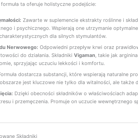
formuła ta oferuje holistyczne podejście:
ymałości:
Zawarte w suplemencie ekstrakty roślinne i skł
cznego i psychicznego. Wspierają one utrzymanie optymal
harakterystycznych dla silnych stymulantów.
ładu Nerwowego:
Odpowiedni przepływ krwi oraz prawidło
owości do działania. Składniki
Vigaman
, takie jak argini
mie, sprzyjając uczuciu lekkości i komfortu.
ormuła dostarcza substancji, które wspierają naturalne p
szarze jest kluczowe nie tylko dla witalności, ale także d
ięcia:
Dzięki obecności składników o właściwościach adap
tresu i przemęczenia. Promuje on uczucie wewnętrznego sp
owane Składniki