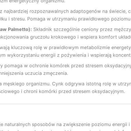
lizm energetyczny organizmu.
z najbardziej rozpoznawalnych adaptogenów na świecie, c
u i stresu. Pomaga w utrzymaniu prawidłowego poziomu en
aw Palmetto):
Składnik szczególnie ceniony przez mężcz
kcjonowania gruczołu krokowego i wspiera komfort ukła
ają kluczową rolę w prawidłowym metabolizmie energet
 wykorzystaniu energii z pożywienia i wspierają koncentr
tóry pomaga w ochronie komórek przed stresem oksydacyjn
niejszenia uczucia zmęczenia.
a męskiego organizmu. Cynk odgrywa istotną rolę w utrz
ściowego i chroni komórki przed stresem oksydacyjnym.
je naturalnych sposobów na zwiększenie poziomu energii