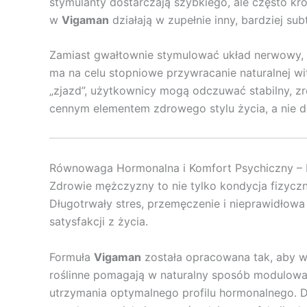
stymulanty dostarczają szybkiego, ale często kr
w
Vigaman
działają w zupełnie inny, bardziej su
Zamiast gwałtownie stymulować układ nerwowy, p
ma na celu stopniowe przywracanie naturalnej wi
„zjazd”, użytkownicy mogą odczuwać stabilny, zr
cennym elementem zdrowego stylu życia, a nie 
Równowaga Hormonalna i Komfort Psychiczny –
Zdrowie mężczyzny to nie tylko kondycja fizycz
Długotrwały stres, przemęczenie i nieprawidłowa 
satysfakcji z życia.
Formuła
Vigaman
została opracowana tak, aby ws
roślinne pomagają w naturalny sposób modulować
utrzymania optymalnego profilu hormonalnego. 