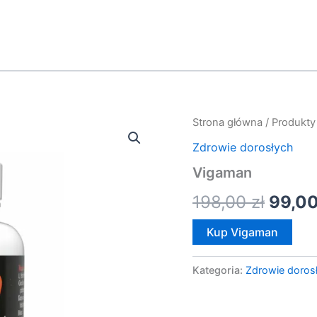
Strona główna
/
Produkty
Pierw
Zdrowie dorosłych
cena
Vigaman
wynos
198,00
zł
99,0
198,0
Kup Vigaman
Kategoria:
Zdrowie doros