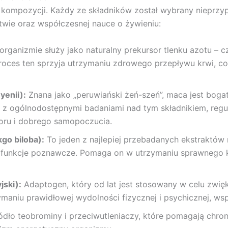
go kompozycji. Każdy ze składników został wybrany nieprz
ctwie oraz współczesnej nauce o żywieniu:
rganizmie służy jako naturalny prekursor tlenku azotu – 
roces ten sprzyja utrzymaniu zdrowego przepływu krwi, co 
yenii):
Znana jako „peruwiański żeń-szeń”, maca jest bogat
ie z ogólnodostępnymi badaniami nad tym składnikiem, reg
oru i dobrego samopoczucia.
go biloba):
To jeden z najlepiej przebadanych ekstraktów 
i funkcje poznawcze. Pomaga on w utrzymaniu sprawnego k
jski):
Adaptogen, który od lat jest stosowany w celu zwięk
aniu prawidłowej wydolności fizycznej i psychicznej, wspi
dło teobrominy i przeciwutleniaczy, które pomagają chro