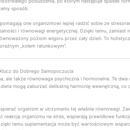
ótkotrwałego pobudzenia, po którym następuje spadek form
btelny sposób.
omagają one organizmowi lepiej radzić sobie ze stresoram
talności i równowagi energetycznej. Dzięki temu, zamiast 
ównoważony poziom wigoru przez cały dzień. To holistyczn
doraźnym „kołem ratunkowym”.
 Klucz do Dobrego Samopoczucia
na, ale także równowaga psychiczna i hormonalna. Te dwa 
dieta mogą zaburzać delikatną harmonię wewnętrzną, co odb
pierać organizm w utrzymaniu tej właśnie równowagi. Zawa
 reakcję organizmu na stres, wspierają prawidłowe funkcj
Dzięki temu suplementacja może być wartościowym wsparc