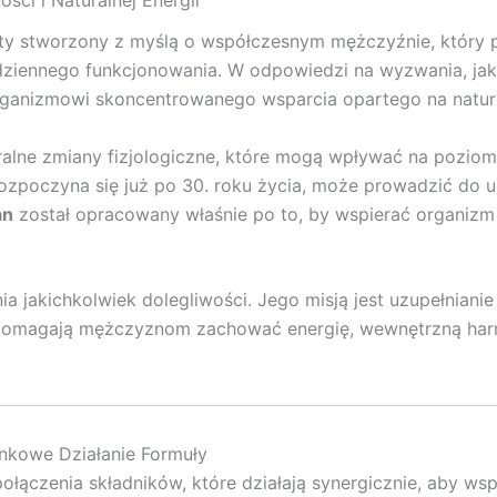
ci i Naturalnej Energii
ty stworzony z myślą o współczesnym mężczyźnie, który 
ziennego funkcjonowania. W odpowiedzi na wyzwania, jaki
ganizmowi skoncentrowanego wsparcia opartego na natura
lne zmiany fizjologiczne, które mogą wpływać na poziom 
 rozpoczyna się już po 30. roku życia, może prowadzić do 
an
został opracowany właśnie po to, by wspierać organizm 
enia jakichkolwiek dolegliwości. Jego misją jest uzupełnia
re pomagają mężczyznom zachować energię, wewnętrzną har
nkowe Działanie Formuły
łączenia składników, które działają synergicznie, aby w