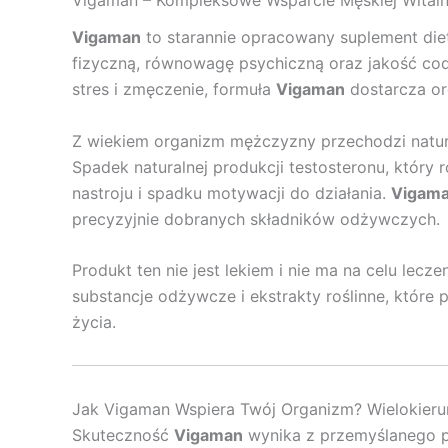
Vigaman – Kompleksowe Wsparcie Męskiej Witalnoś
Vigaman
to starannie opracowany suplement die
fizyczną, równowagę psychiczną oraz jakość cod
stres i zmęczenie, formuła
Vigaman
dostarcza or
Z wiekiem organizm mężczyzny przechodzi natura
Spadek naturalnej produkcji testosteronu, który
nastroju i spadku motywacji do działania.
Vigam
precyzyjnie dobranych składników odżywczych.
Produkt ten nie jest lekiem i nie ma na celu lecz
substancje odżywcze i ekstrakty roślinne, któ
życia.
Jak Vigaman Wspiera Twój Organizm? Wielokieru
Skuteczność
Vigaman
wynika z przemyślanego po