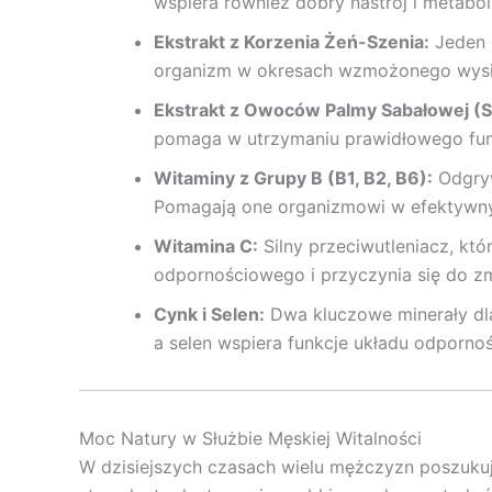
wspiera również dobry nastrój i metabo
Ekstrakt z Korzenia Żeń-Szenia:
Jeden 
organizm w okresach wzmożonego wysiłk
Ekstrakt z Owoców Palmy Sabałowej (S
pomaga w utrzymaniu prawidłowego fun
Witaminy z Grupy B (B1, B2, B6):
Odgryw
Pomagają one organizmowi w efektywnym
Witamina C:
Silny przeciwutleniacz, k
odpornościowego i przyczynia się do zm
Cynk i Selen:
Dwa kluczowe minerały dl
a selen wspiera funkcje układu odporno
Moc Natury w Służbie Męskiej Witalności
W dzisiejszych czasach wielu mężczyzn poszuku