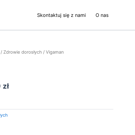
Skontaktuj się z nami
O nas
/
Zdrowie dorosłych
/ Vigaman
otna
Aktualna
cena
iła:
wynosi:
0
zł
0 zł.
99,00 zł.
łych