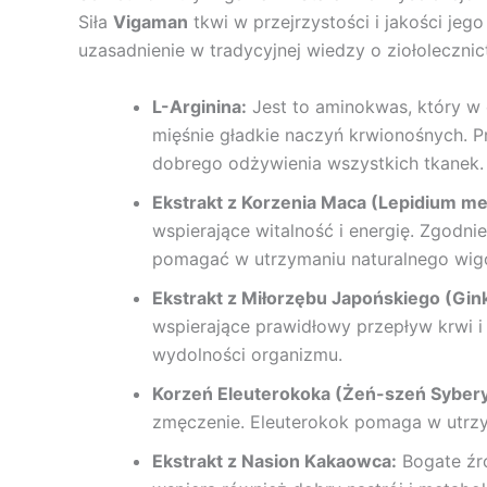
Siła
Vigaman
tkwi w przejrzystości i jakości je
uzasadnienie w tradycyjnej wiedzy o ziołoleczni
L-Arginina:
Jest to aminokwas, który w o
mięśnie gładkie naczyń krwionośnych. P
dobrego odżywienia wszystkich tkanek.
Ekstrakt z Korzenia Maca (Lepidium me
wspierające witalność i energię. Zgodn
pomagać w utrzymaniu naturalnego wig
Ekstrakt z Miłorzębu Japońskiego (Gink
wspierające prawidłowy przepływ krwi 
wydolności organizmu.
Korzeń Eleuterokoka (Żeń-szeń Sybery
zmęczenie. Eleuterokok pomaga w utrzym
Ekstrakt z Nasion Kakaowca:
Bogate źró